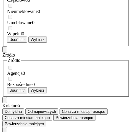
Częściowo
0
Nieumeblowane
0
Umeblowane
0
W pełni
0
Usuń filtr
Wybierz
Źródło
Źródło
Agencja
0
Bezpośrednie
0
Usuń filtr
Wybierz
Kolejność
Domyślna
Od najnowszych
Cena za miesiąc
rosnąco
Cena za miesiąc
malejąco
Powierzchnia
rosnąco
Powierzchnia
malejąco