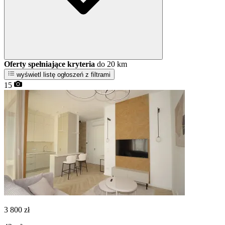
Oferty spełniające kryteria
do 20 km
wyświetl listę ogłoszeń z filtrami
15
3 800
zł