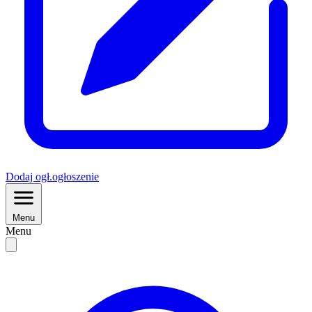
Dodaj
ogł.
ogłoszenie
Menu
Menu