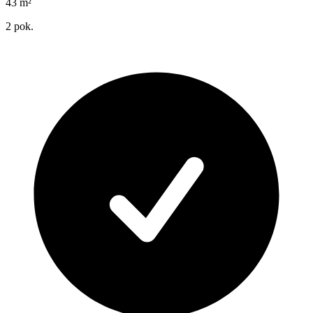
43
m²
2
pok.