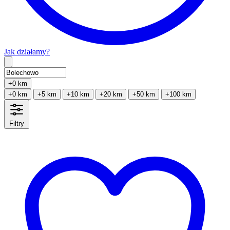
Jak działamy?
Type 2 or more characters for results.
+0 km
+0 km
+5 km
+10 km
+20 km
+50 km
+100 km
Filtry