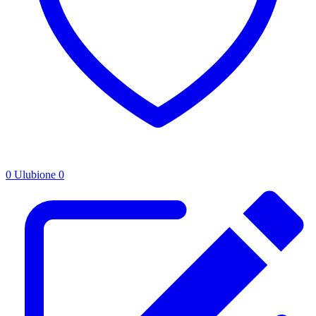
0
Ulubione
0