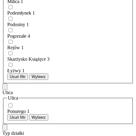
Milica
1
Podemłynek
1
Podosiny
1
Pogorzałe
4
Rejów
1
Skarżysko Książęce
3
Łyżwy
1
Usuń filtr
Wybierz
Ulica
Ulica
Ponurego
1
Usuń filtr
Wybierz
Typ działki