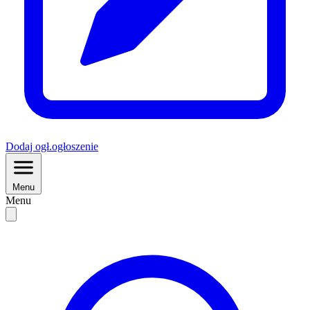
Dodaj
ogł.
ogłoszenie
Menu
Menu