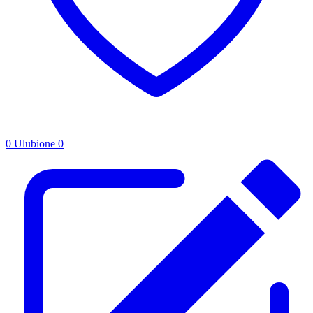
0
Ulubione
0