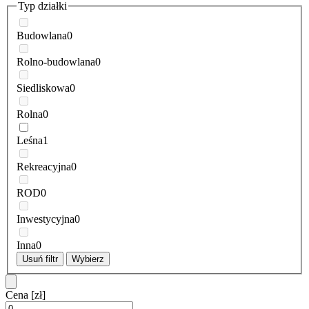
Typ działki
Budowlana
0
Rolno-budowlana
0
Siedliskowa
0
Rolna
0
Leśna
1
Rekreacyjna
0
ROD
0
Inwestycyjna
0
Inna
0
Usuń filtr
Wybierz
Cena
[zł]