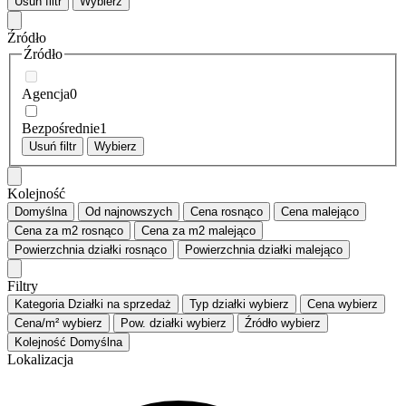
Usuń filtr
Wybierz
Źródło
Źródło
Agencja
0
Bezpośrednie
1
Usuń filtr
Wybierz
Kolejność
Domyślna
Od najnowszych
Cena
rosnąco
Cena
malejąco
Cena za m2
rosnąco
Cena za m2
malejąco
Powierzchnia działki
rosnąco
Powierzchnia działki
malejąco
Filtry
Kategoria
Działki na sprzedaż
Typ działki
wybierz
Cena
wybierz
Cena/m²
wybierz
Pow. działki
wybierz
Źródło
wybierz
Kolejność
Domyślna
Lokalizacja