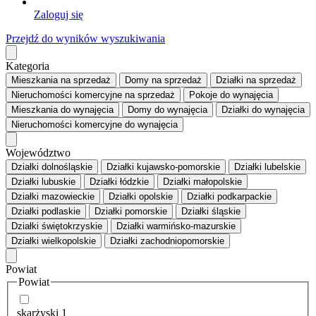
Zaloguj się
Przejdź do wyników wyszukiwania
Kategoria
Mieszkania
na sprzedaż
Domy
na sprzedaż
Działki
na sprzedaż
Nieruchomości komercyjne
na sprzedaż
Pokoje
do wynajęcia
Mieszkania
do wynajęcia
Domy
do wynajęcia
Działki
do wynajęcia
Nieruchomości komercyjne
do wynajęcia
Województwo
Działki dolnośląskie
Działki kujawsko-pomorskie
Działki lubelskie
Działki lubuskie
Działki łódzkie
Działki małopolskie
Działki mazowieckie
Działki opolskie
Działki podkarpackie
Działki podlaskie
Działki pomorskie
Działki śląskie
Działki świętokrzyskie
Działki warmińsko-mazurskie
Działki wielkopolskie
Działki zachodniopomorskie
Powiat
Powiat
skarżyski
1