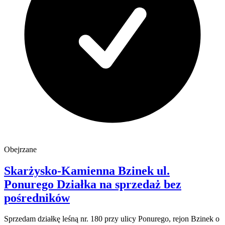
Obejrzane
Skarżysko-Kamienna Bzinek
ul.
Ponurego
Działka na sprzedaż
bez
pośredników
Sprzedam działkę leśną nr. 180 przy ulicy Ponurego, rejon Bzinek o