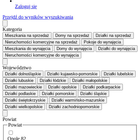
Zaloguj się
Przejdź do wyników wyszukiwania
Kategoria
Mieszkania
na sprzedaż
Domy
na sprzedaż
Działki
na sprzedaż
Nieruchomości komercyjne
na sprzedaż
Pokoje
do wynajęcia
Mieszkania
do wynajęcia
Domy
do wynajęcia
Działki
do wynajęcia
Nieruchomości komercyjne
do wynajęcia
Województwo
Działki dolnośląskie
Działki kujawsko-pomorskie
Działki lubelskie
Działki lubuskie
Działki łódzkie
Działki małopolskie
Działki mazowieckie
Działki opolskie
Działki podkarpackie
Działki podlaskie
Działki pomorskie
Działki śląskie
Działki świętokrzyskie
Działki warmińsko-mazurskie
Działki wielkopolskie
Działki zachodniopomorskie
Powiat
Powiat
Opole
82