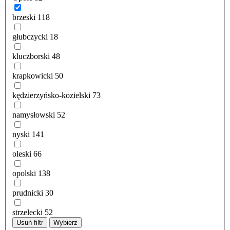
brzeski
118
głubczycki
18
kluczborski
48
krapkowicki
50
kędzierzyńsko-kozielski
73
namysłowski
52
nyski
141
oleski
66
opolski
138
prudnicki
30
strzelecki
52
Usuń filtr
Wybierz