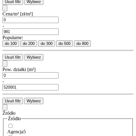
Usuń filtr
Wybierz
Cena/m²
[zł/m²]
-
Popularne:
do 100
do 200
do 300
do 500
do 800
Usuń filtr
Wybierz
Pow. działki
[m²]
-
Usuń filtr
Wybierz
Źródło
Źródło
Agencja
5