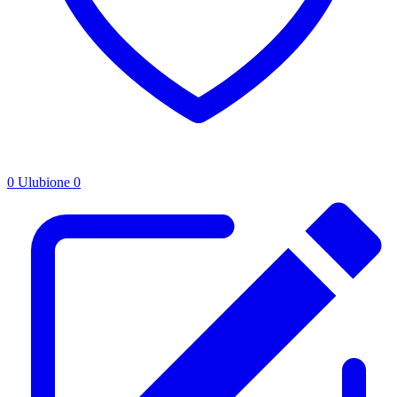
0
Ulubione
0