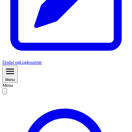
Dodaj
ogł.
ogłoszenie
Menu
Menu