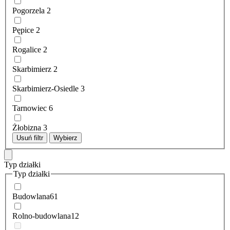
Pogorzela
2
Pępice
2
Rogalice
2
Skarbimierz
2
Skarbimierz-Osiedle
3
Tarnowiec
6
Żłobizna
3
Usuń filtr
Wybierz
Typ działki
Typ działki
Budowlana
61
Rolno-budowlana
12