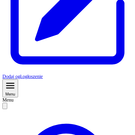
Dodaj
ogł.
ogłoszenie
Menu
Menu