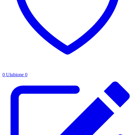
0
Ulubione
0