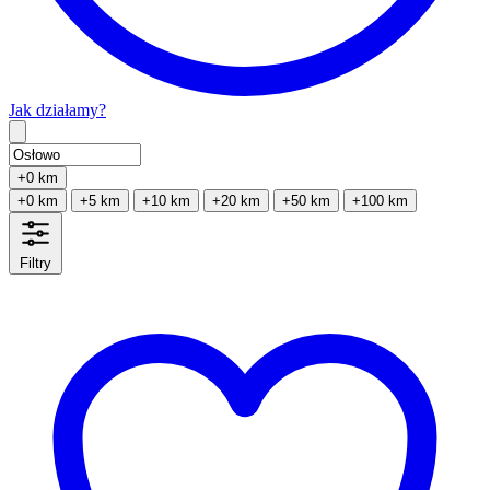
Jak działamy?
Type 2 or more characters for results.
+0 km
+0 km
+5 km
+10 km
+20 km
+50 km
+100 km
Filtry