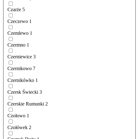
Czarże
5
Czeczewo
1
Czemlewo
1
Czermno
1
Czerniewice
3
Czernikowo
7
Czernikówko
1
Czersk Świecki
3
Czerskie Rumunki
2
Czołowo
1
Czołówek
2