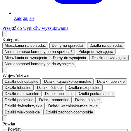
Zaloguj się
Przejdź do wyników wyszukiwania
Kategoria
Mieszkania
na sprzedaż
Domy
na sprzedaż
Działki
na sprzedaż
Nieruchomości komercyjne
na sprzedaż
Pokoje
do wynajęcia
Mieszkania
do wynajęcia
Domy
do wynajęcia
Działki
do wynajęcia
Nieruchomości komercyjne
do wynajęcia
Województwo
Działki dolnośląskie
Działki kujawsko-pomorskie
Działki lubelskie
Działki lubuskie
Działki łódzkie
Działki małopolskie
Działki mazowieckie
Działki opolskie
Działki podkarpackie
Działki podlaskie
Działki pomorskie
Działki śląskie
Działki świętokrzyskie
Działki warmińsko-mazurskie
Działki wielkopolskie
Działki zachodniopomorskie
Powiat
Powiat