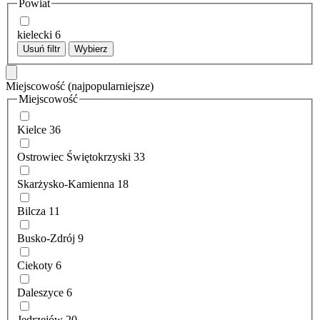
Powiat
kielecki
6
Usuń filtr
Wybierz
Miejscowość
(najpopularniejsze)
Miejscowość
Kielce
36
Ostrowiec Świętokrzyski
33
Skarżysko-Kamienna
18
Bilcza
11
Busko-Zdrój
9
Ciekoty
6
Daleszyce
6
Jędrzejów
20