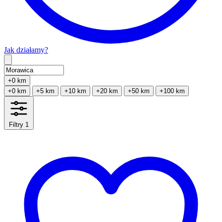
Jak działamy?
Type 2 or more characters for results.
+0 km
+0 km
+5 km
+10 km
+20 km
+50 km
+100 km
Filtry
1