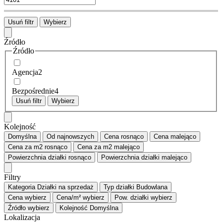
Usuń filtr
Wybierz
Źródło
Źródło
Agencja
2
Bezpośrednie
4
Usuń filtr
Wybierz
Kolejność
Domyślna
Od najnowszych
Cena
rosnąco
Cena
malejąco
Cena za m2
rosnąco
Cena za m2
malejąco
Powierzchnia działki
rosnąco
Powierzchnia działki
malejąco
Filtry
Kategoria
Działki na sprzedaż
Typ działki
Budowlana
Cena
wybierz
Cena/m²
wybierz
Pow. działki
wybierz
Źródło
wybierz
Kolejność
Domyślna
Lokalizacja