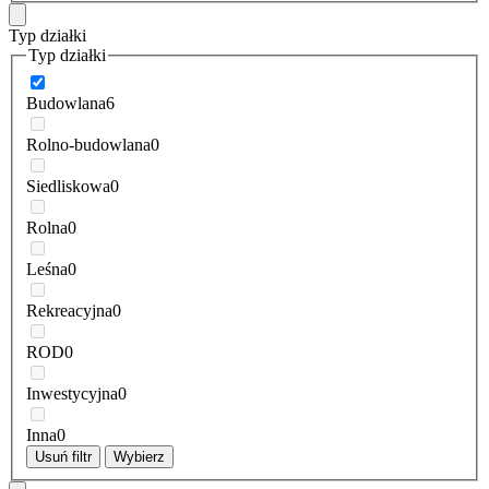
Typ działki
Typ działki
Budowlana
6
Rolno-budowlana
0
Siedliskowa
0
Rolna
0
Leśna
0
Rekreacyjna
0
ROD
0
Inwestycyjna
0
Inna
0
Usuń filtr
Wybierz