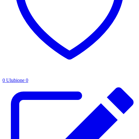
0
Ulubione
0