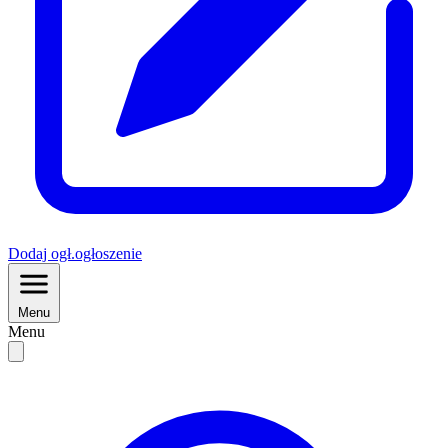
Dodaj
ogł.
ogłoszenie
Menu
Menu