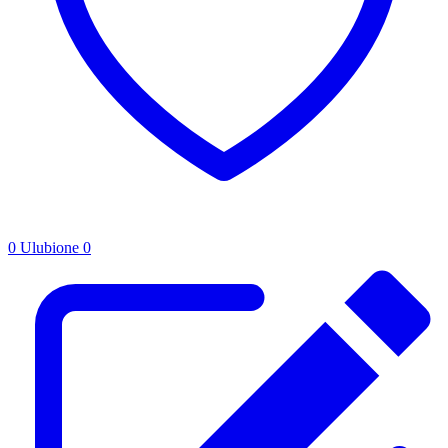
0
Ulubione
0