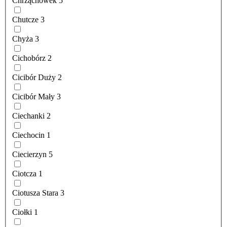
Chrząchówek
5
Chutcze
3
Chyża
3
Cichobórz
2
Cicibór Duży
2
Cicibór Mały
3
Ciechanki
2
Ciechocin
1
Ciecierzyn
5
Ciotcza
1
Ciotusza Stara
3
Ciołki
1