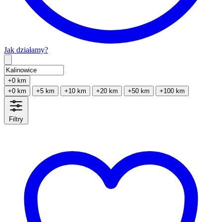
Jak działamy?
Type 2 or more characters for results.
+0 km
+0 km
+5 km
+10 km
+20 km
+50 km
+100 km
Filtry