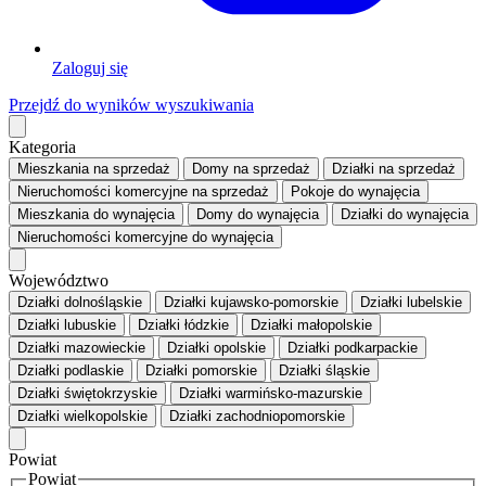
Zaloguj się
Przejdź do wyników wyszukiwania
Kategoria
Mieszkania
na sprzedaż
Domy
na sprzedaż
Działki
na sprzedaż
Nieruchomości komercyjne
na sprzedaż
Pokoje
do wynajęcia
Mieszkania
do wynajęcia
Domy
do wynajęcia
Działki
do wynajęcia
Nieruchomości komercyjne
do wynajęcia
Województwo
Działki dolnośląskie
Działki kujawsko-pomorskie
Działki lubelskie
Działki lubuskie
Działki łódzkie
Działki małopolskie
Działki mazowieckie
Działki opolskie
Działki podkarpackie
Działki podlaskie
Działki pomorskie
Działki śląskie
Działki świętokrzyskie
Działki warmińsko-mazurskie
Działki wielkopolskie
Działki zachodniopomorskie
Powiat
Powiat