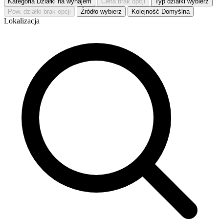
Kategoria
Działki na wynajem
Cena
brak opcji
Typ działki
wybierz
Pow. działki
brak opcji
Źródło
wybierz
Kolejność
Domyślna
Lokalizacja