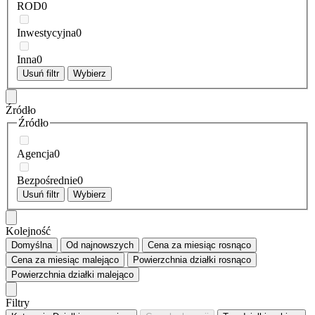
ROD
0
Inwestycyjna
0
Inna
0
Usuń filtr
Wybierz
Źródło
Źródło
Agencja
0
Bezpośrednie
0
Usuń filtr
Wybierz
Kolejność
Domyślna
Od najnowszych
Cena za miesiąc
rosnąco
Cena za miesiąc
malejąco
Powierzchnia działki
rosnąco
Powierzchnia działki
malejąco
Filtry