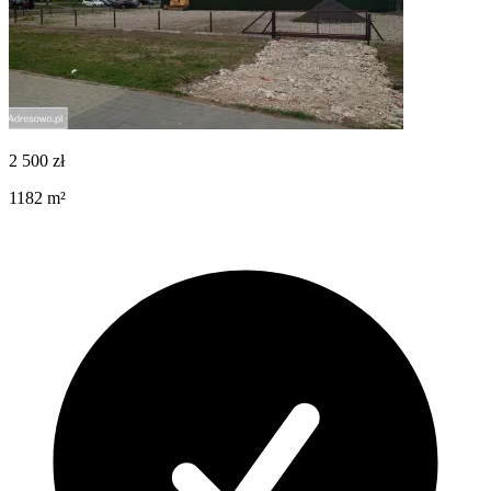
2 500
zł
1182
m²