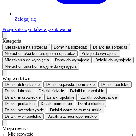
Zaloguj się
Przejdź do wyników wyszukiwania
Kategoria
Mieszkania
na sprzedaż
Domy
na sprzedaż
Działki
na sprzedaż
Nieruchomości komercyjne
na sprzedaż
Pokoje
do wynajęcia
Mieszkania
do wynajęcia
Domy
do wynajęcia
Działki
do wynajęcia
Nieruchomości komercyjne
do wynajęcia
Województwo
Działki dolnośląskie
Działki kujawsko-pomorskie
Działki lubelskie
Działki lubuskie
Działki łódzkie
Działki małopolskie
Działki mazowieckie
Działki opolskie
Działki podkarpackie
Działki podlaskie
Działki pomorskie
Działki śląskie
Działki świętokrzyskie
Działki warmińsko-mazurskie
Działki wielkopolskie
Działki zachodniopomorskie
Miejscowość
Miejscowość