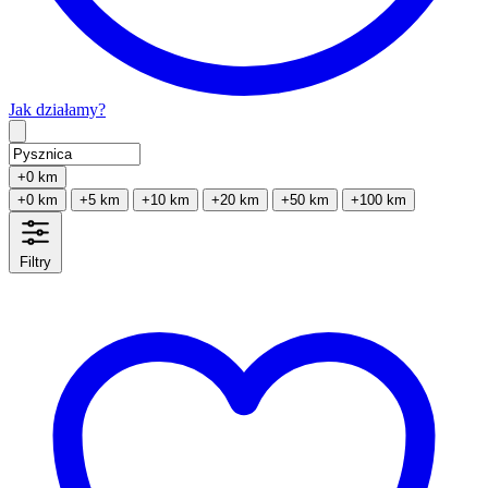
Jak działamy?
Type 2 or more characters for results.
+0 km
+0 km
+5 km
+10 km
+20 km
+50 km
+100 km
Filtry