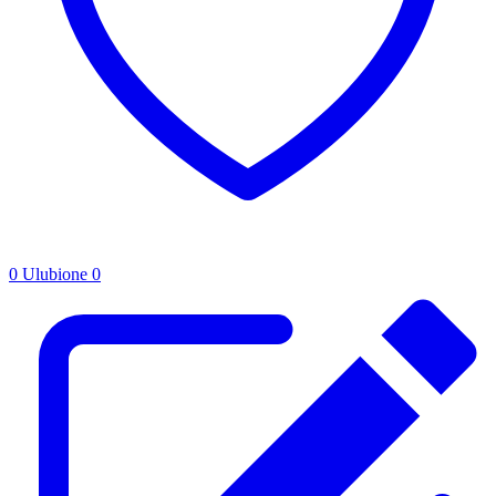
0
Ulubione
0