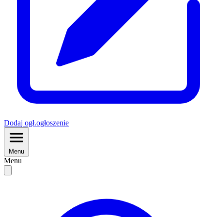
Dodaj
ogł.
ogłoszenie
Menu
Menu