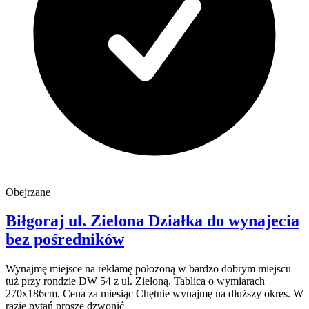
Obejrzane
Biłgoraj
ul. Zielona
Działka do wynajecia
bez pośredników
Wynajmę miejsce na reklamę położoną w bardzo dobrym miejscu
tuż przy rondzie DW 54 z ul. Zieloną. Tablica o wymiarach
270x186cm. Cena za miesiąc Chętnie wynajmę na dłuższy okres. W
razie pytań proszę dzwonić