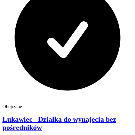
Obejrzane
Łukawiec
Działka do wynajecia
bez
pośredników