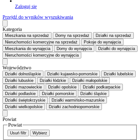
Zaloguj się
Przejdź do wyników wyszukiwania
Kategoria
Mieszkania
na sprzedaż
Domy
na sprzedaż
Działki
na sprzedaż
Nieruchomości komercyjne
na sprzedaż
Pokoje
do wynajęcia
Mieszkania
do wynajęcia
Domy
do wynajęcia
Działki
do wynajęcia
Nieruchomości komercyjne
do wynajęcia
Województwo
Działki dolnośląskie
Działki kujawsko-pomorskie
Działki lubelskie
Działki lubuskie
Działki łódzkie
Działki małopolskie
Działki mazowieckie
Działki opolskie
Działki podkarpackie
Działki podlaskie
Działki pomorskie
Działki śląskie
Działki świętokrzyskie
Działki warmińsko-mazurskie
Działki wielkopolskie
Działki zachodniopomorskie
Powiat
Powiat
Usuń filtr
Wybierz