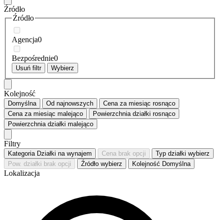
Źródło
Źródło
Agencja
0
Bezpośrednie
0
Usuń filtr
Wybierz
Kolejność
Domyślna
Od najnowszych
Cena za miesiąc
rosnąco
Cena za miesiąc
malejąco
Powierzchnia działki
rosnąco
Powierzchnia działki
malejąco
Filtry
Kategoria
Działki na wynajem
Cena
brak opcji
Typ działki
wybierz
Pow. działki
brak opcji
Źródło
wybierz
Kolejność
Domyślna
Lokalizacja