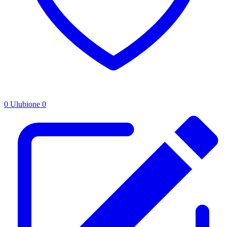
0
Ulubione
0