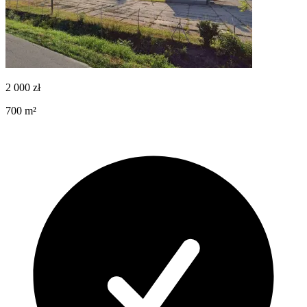
2 000
zł
700
m²