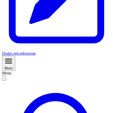
Dodaj
ogł.
ogłoszenie
Menu
Menu