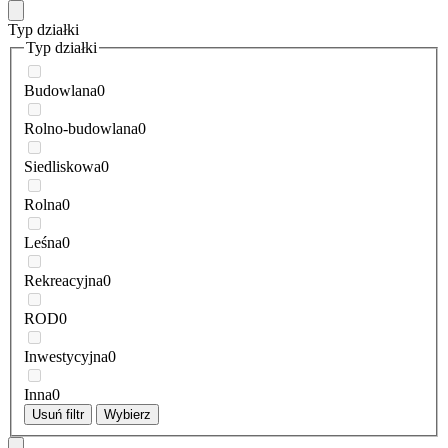
Typ działki
Typ działki
Budowlana
0
Rolno-budowlana
0
Siedliskowa
0
Rolna
0
Leśna
0
Rekreacyjna
0
ROD
0
Inwestycyjna
0
Inna
0
Usuń filtr
Wybierz