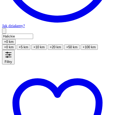
Jak działamy?
Type 2 or more characters for results.
+0 km
+0 km
+5 km
+10 km
+20 km
+50 km
+100 km
Filtry