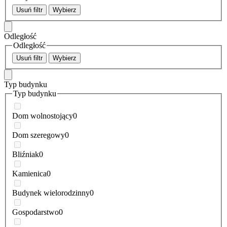
Usuń filtr
Wybierz
Odległość
Odległość
Usuń filtr
Wybierz
Typ budynku
Typ budynku
Dom wolnostojący
0
Dom szeregowy
0
Bliźniak
0
Kamienica
0
Budynek wielorodzinny
0
Gospodarstwo
0