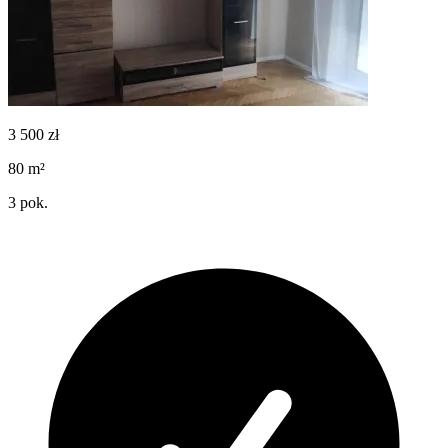
3 500
zł
80
m²
3
pok.