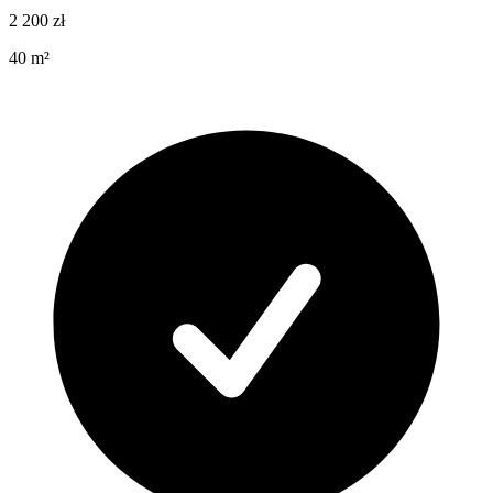
2 200
zł
40
m²