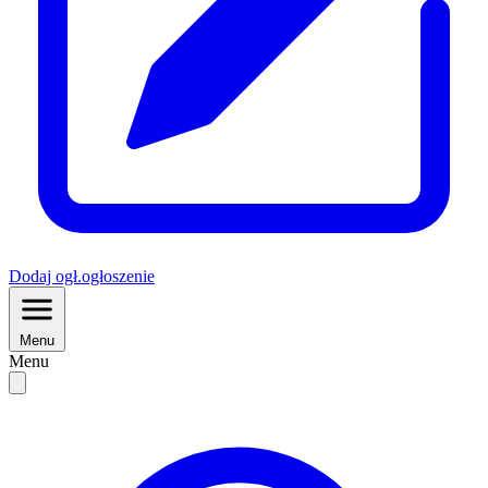
Dodaj
ogł.
ogłoszenie
Menu
Menu