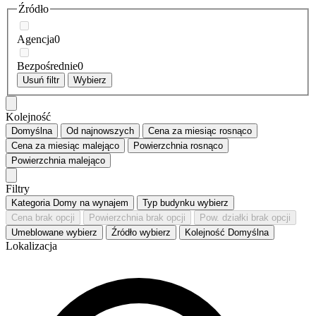
Źródło
Agencja
0
Bezpośrednie
0
Usuń filtr
Wybierz
Kolejność
Domyślna
Od najnowszych
Cena za miesiąc
rosnąco
Cena za miesiąc
malejąco
Powierzchnia
rosnąco
Powierzchnia
malejąco
Filtry
Kategoria
Domy na wynajem
Typ budynku
wybierz
Cena
brak opcji
Powierzchnia
brak opcji
Pow. działki
brak opcji
Umeblowane
wybierz
Źródło
wybierz
Kolejność
Domyślna
Lokalizacja