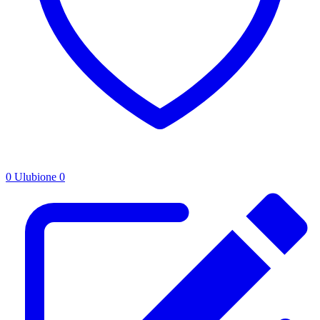
0
Ulubione
0