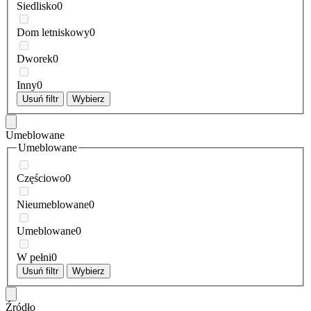
Siedlisko
0
Dom letniskowy
0
Dworek
0
Inny
0
Usuń filtr
Wybierz
Umeblowane
Umeblowane
Częściowo
0
Nieumeblowane
0
Umeblowane
0
W pełni
0
Usuń filtr
Wybierz
Źródło