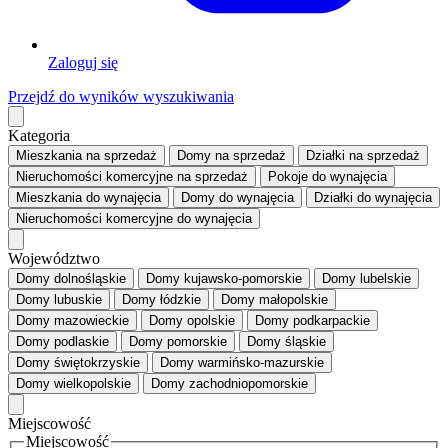
Zaloguj się
Przejdź do wyników wyszukiwania
Kategoria
Mieszkania
na sprzedaż
Domy
na sprzedaż
Działki
na sprzedaż
Nieruchomości komercyjne
na sprzedaż
Pokoje
do wynajęcia
Mieszkania
do wynajęcia
Domy
do wynajęcia
Działki
do wynajęcia
Nieruchomości komercyjne
do wynajęcia
Województwo
Domy dolnośląskie
Domy kujawsko-pomorskie
Domy lubelskie
Domy lubuskie
Domy łódzkie
Domy małopolskie
Domy mazowieckie
Domy opolskie
Domy podkarpackie
Domy podlaskie
Domy pomorskie
Domy śląskie
Domy świętokrzyskie
Domy warmińsko-mazurskie
Domy wielkopolskie
Domy zachodniopomorskie
Miejscowość
Miejscowość