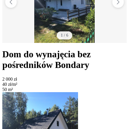
1
/
6
Dom do wynajęcia bez
pośredników
Bondary
2 000
zł
40
zł/m²
50
m²