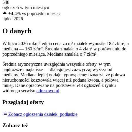
548
ogłoszeń w tym miesiącu
+4.4%
vs poprzedni miesiąc
lipiec 2026
O danych
W lipcu 2026 roku średnia cena za m² działek wynosiła
182 zł/m²
, a
mediana —
160 zł/m²
. Średnia zmalała o 4 zł/m² w porównaniu do
poprzedniego miesiąca. Mediana zmalała o 7 zł/m².
Średnia arytmetyczna uwzględnia wszystkie oferty, w tym
najdroższe i najtańsze — dlatego jest zazwyczaj wyższa od
mediany. Mediana lepiej oddaje typową cenę: oznacza, że połowa
nieruchomości kosztowała więcej niż podana kwota, a połowa
mniej. Dane opracowane na podstawie 548 ogłoszeń z rynku
wtórnego serwisu
adresowo.pl
.
Przeglądaj oferty
Zobacz ogłoszenia działek, podlaskie
Zobacz też