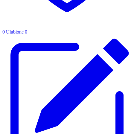
0
Ulubione
0