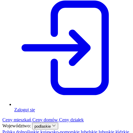
Zaloguj się
Ceny mieszkań
Ceny domów
Ceny działek
Województwo:
podlaskie
Polska
dolnośląskie
kujawsko-pomorskie
lubelskie
lubuskie
łódzkie