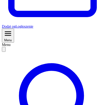
Dodaj
ogł.
ogłoszenie
Menu
Menu