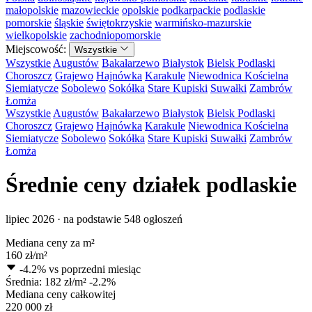
małopolskie
mazowieckie
opolskie
podkarpackie
podlaskie
pomorskie
śląskie
świętokrzyskie
warmińsko-mazurskie
wielkopolskie
zachodniopomorskie
Miejscowość:
Wszystkie
Wszystkie
Augustów
Bakałarzewo
Białystok
Bielsk Podlaski
Choroszcz
Grajewo
Hajnówka
Karakule
Niewodnica Kościelna
Siemiatycze
Sobolewo
Sokółka
Stare Kupiski
Suwałki
Zambrów
Łomża
Wszystkie
Augustów
Bakałarzewo
Białystok
Bielsk Podlaski
Choroszcz
Grajewo
Hajnówka
Karakule
Niewodnica Kościelna
Siemiatycze
Sobolewo
Sokółka
Stare Kupiski
Suwałki
Zambrów
Łomża
Średnie ceny działek podlaskie
lipiec 2026 · na podstawie 548 ogłoszeń
Mediana ceny za m²
160
zł/m²
-4.2%
vs poprzedni miesiąc
Średnia:
182
zł/m²
-2.2%
Mediana ceny całkowitej
220 000
zł