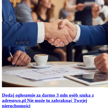
Dodaj ogłoszenie za darmo
3 mln osób szuka z
adresowo
.
pl
Nie może tu zabraknąć
Twojej
nieruchomości