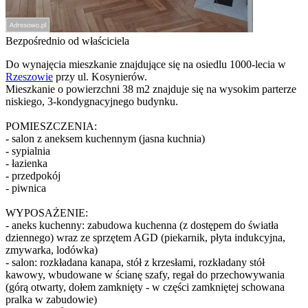
Bezpośrednio od właściciela
Do wynajęcia mieszkanie znajdujące się na osiedlu 1000-lecia w
Rzeszowie
przy ul. Kosynierów.
Mieszkanie o powierzchni 38 m2 znajduje się na wysokim parterze
niskiego, 3-kondygnacyjnego budynku.
POMIESZCZENIA:
- salon z aneksem kuchennym (jasna kuchnia)
- sypialnia
- łazienka
- przedpokój
- piwnica
WYPOSAŻENIE:
- aneks kuchenny: zabudowa kuchenna (z dostępem do światła
dziennego) wraz ze sprzętem AGD (piekarnik, płyta indukcyjna,
zmywarka, lodówka)
- salon: rozkładana kanapa, stół z krzesłami, rozkładany stół
kawowy, wbudowane w ścianę szafy, regał do przechowywania
(górą otwarty, dołem zamknięty - w części zamkniętej schowana
pralka w zabudowie)