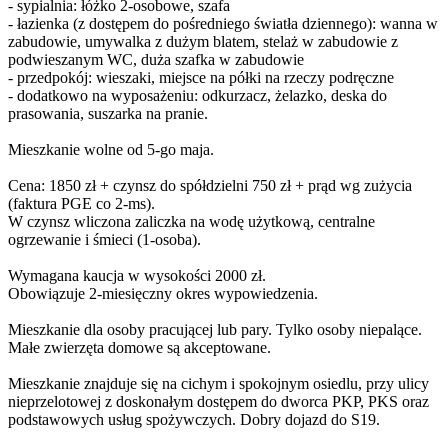
- sypialnia: łóżko 2-osobowe, szafa
- łazienka (z dostępem do pośredniego światła dziennego): wanna w
zabudowie, umywalka z dużym blatem, stelaż w zabudowie z
podwieszanym WC, duża szafka w zabudowie
- przedpokój: wieszaki, miejsce na półki na rzeczy podręczne
- dodatkowo na wyposażeniu: odkurzacz, żelazko, deska do
prasowania, suszarka na pranie.
Mieszkanie wolne od 5-go maja.
Cena: 1850 zł + czynsz do spółdzielni 750 zł + prąd wg zużycia
(faktura PGE co 2-ms).
W czynsz wliczona zaliczka na wodę użytkową, centralne
ogrzewanie i śmieci (1-osoba).
Wymagana kaucja w wysokości 2000 zł.
Obowiązuje 2-miesięczny okres wypowiedzenia.
Mieszkanie dla osoby pracującej lub pary. Tylko osoby niepalące.
Małe zwierzęta domowe są akceptowane.
Mieszkanie znajduje się na cichym i spokojnym osiedlu, przy ulicy
nieprzelotowej z doskonałym dostępem do dworca PKP, PKS oraz
podstawowych usług spożywczych. Dobry dojazd do S19.