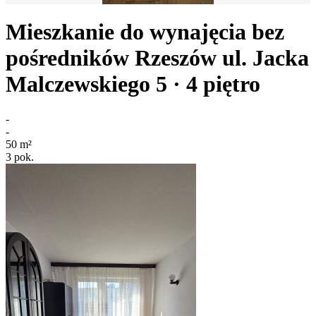
Mieszkanie do wynajęcia bez
pośredników
Rzeszów
ul. Jacka
Malczewskiego 5
· 4
piętro
-
-
50
m²
3
pok.