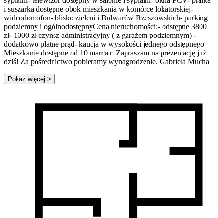
sypialni- telewizor dostępny w salonie i sypialni- okna PCV- pralka
i suszarka dostępne obok mieszkania w komórce lokatorskiej-
wideodomofon- blisko zieleni i Bulwarów Rzeszowskich- parking
podziemny i ogólnodostępnyCena nieruchomości:- odstępne 3800
zł- 1000 zł czynsz administracyjny ( z garażem podziemnym) -
dodatkowo płatne prąd- kaucja w wysokości jednego odstępnego
Mieszkanie dostępne od 10 marca r. Zapraszam na prezentację już
dziś! Za pośrednictwo pobieramy wynagrodzenie. Gabriela Mucha
Pokaż więcej
>