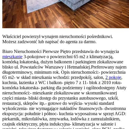
Właściciel powierzył wynajem nieruchomości pośrednikowi.
Możesz zadzwonić lub napisać do agenta za darmo.
Biuro Nieruchomości Pierwsze Piętro przedstawia do wynajęcia
mieszkanie
3-pokojowe o powierzchni 65 m2 z klimatyzacją,
komórką lokatorską, dużym balkonem i parkingiem zlokalizowane
blisko ul. Powstańców Warszawy i Hetmańskiej.Preferowany najem
długoterminowy, minimum rok. Opis nieruchomości:- powierzchnia
65 m2- w skład mieszkania wchodzi: przedpokój, salon,
2 pokoje
,
kuchnia, łazienka z WC i balkon- piętro 7 z 11- blok z 2010 roku-
komórka lokatorska- parking dla podziemny i ogólnodostępny Atuty
nieruchomości:- mieszkanie zlokalizowane w skomunikowanej
części miasta- bliski dostęp do przystanku autobusowego, szkół,
restauracji, sklepów itp.- gotowe do wejścia- wysoki standard
wykończenia- nie wymagające nakładów finansowych- dwustronna
ekspozycja: południe i północ- kuchnia wyposażona w sprzęt AGD:
piekarnik, mikrofalówka, zmywarka, lodówka z zamrażalnikiem,
czajnik elektryczny, płyta indukcyjna- klimatyzacja w salonie i