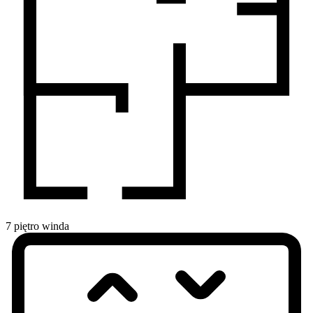
7
piętro
winda