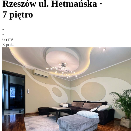
Rzeszów
ul. Hetmańska
·
7
piętro
-
-
65
m²
3
pok.