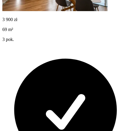
3 900
zł
69
m²
3
pok.