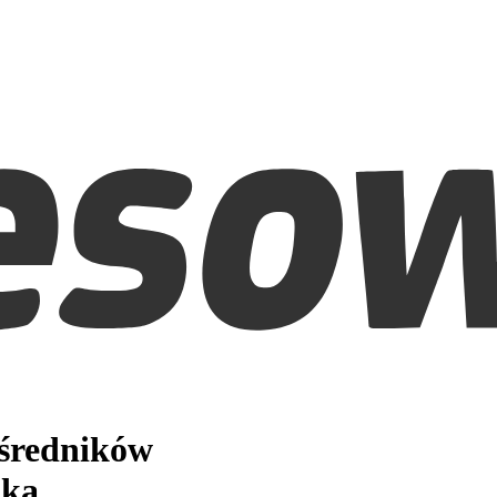
ośredników
nka