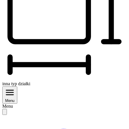
inna
typ działki
Menu
Menu