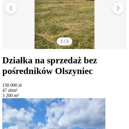
1
/
3
Działka na sprzedaż bez
pośredników
Olszyniec
150 000
zł
47
zł/m²
3 200
m²