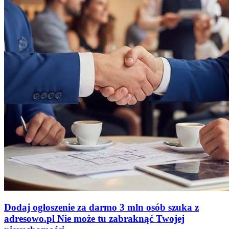
Dodaj ogłoszenie za darmo
3 mln osób szuka z
adresowo
.
pl
Nie może tu zabraknąć
Twojej