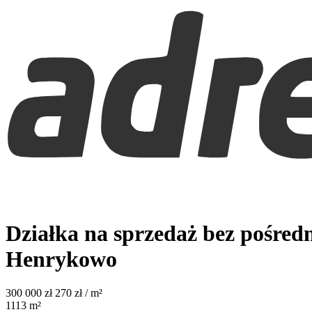
Działka na sprzedaż bez pośred
Henrykowo
300 000
zł
270 zł / m²
1113
m²