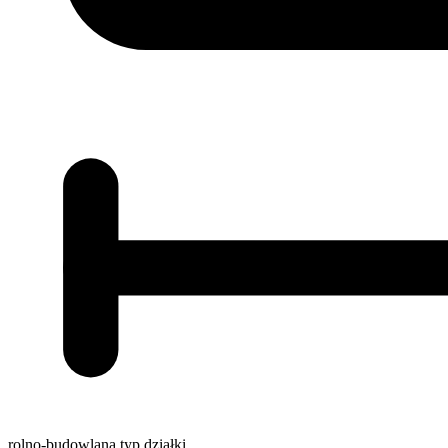
rolno-budowlana
typ działki