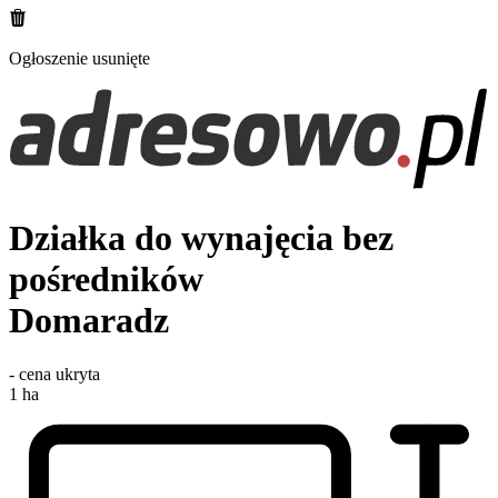
Ogłoszenie usunięte
Działka do wynajęcia bez
pośredników
Domaradz
-
cena ukryta
1
ha