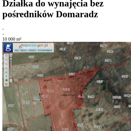
Działka do wynajęcia bez
pośredników
Domaradz
-
-
10 000
m²