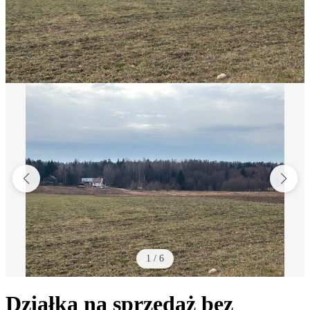
1
/
6
Działka na sprzedaż bez