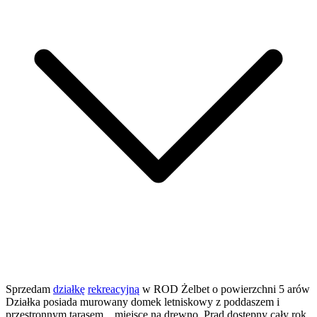
Sprzedam
działkę
rekreacyjną
w ROD Żelbet o powierzchni 5 arów
Działka posiada murowany domek letniskowy z poddaszem i
przestronnym tarasem. , miejsce na drewno. Prąd dostępny cały rok,