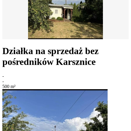
Działka na sprzedaż bez
pośredników
Karsznice
-
-
500
m²