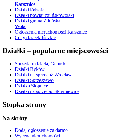
Karsznice
Działki łódzkie
Działki powiat zduńskowolski
Działki gmina Zduńska
Wola
Ogłoszenia nieruchomości Karsznice
Ceny działek łódzkie
Działki –
popularne miejscowości
Sprzedam działkę Gdańsk
Działki Byków
Działki na sprzedaż Wrocław
Działki Skrzeszewo
Działka Słopnice
Działki na sprzedaż Skierniewice
Stopka strony
Na skróty
Dodaj ogłoszenie
za darmo
Wycena nieruchomości