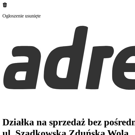
Ogłoszenie usunięte
Działka na sprzedaż bez pośred
ul. Szadkowska
Zduńska Wola