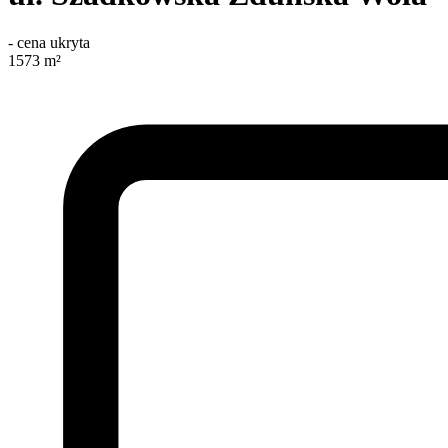
-
cena ukryta
1573
m²