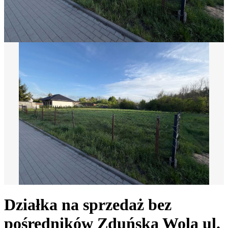
Działka na sprzedaż bez
pośredników
Zduńska Wola
ul.