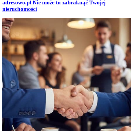
adresowo
.
pl
Nie może tu zabraknąć
Twojej
nieruchomości