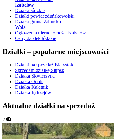
Izabelów
Działki łódzkie
Działki powiat zduńskowolski
Działki gmina Zduńska
Wola
Ogłoszenia nieruchomości Izabelów
Ceny działek łódzkie
Działki –
popularne miejscowości
Działki na sprzedaż Białystok
Sprzedam działkę Słupsk
Działka Skwierzyna
Działka Opole
Działka Kaletnik
Działka Jędrzejów
Aktualne działki na sprzedaż
2