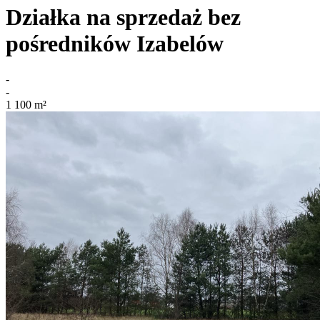
Działka na sprzedaż bez
pośredników
Izabelów
-
-
1 100
m²