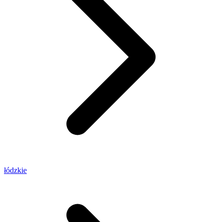
łódzkie