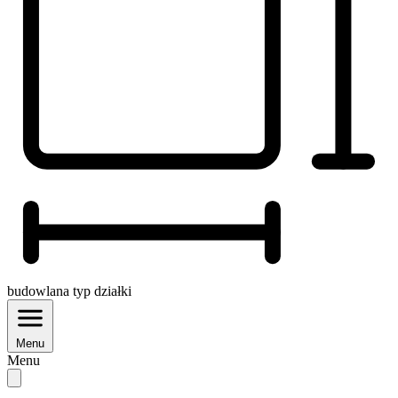
budowlana
typ działki
Menu
Menu