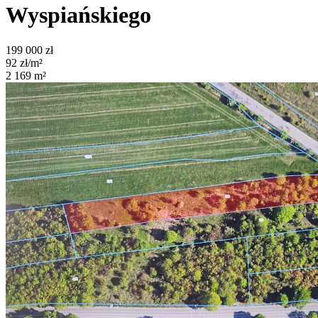
Wyspiańskiego
199 000
zł
92
zł/m²
2 169
m²