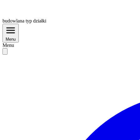
budowlana
typ działki
Menu
Menu