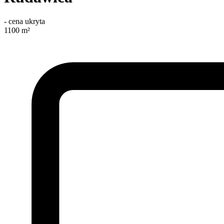
-
cena ukryta
1100
m²