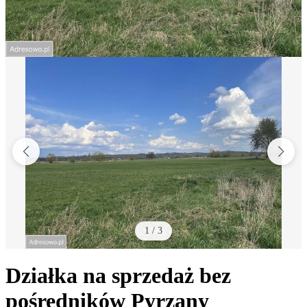
1
/
3
Działka na sprzedaż bez
pośredników
Pyrzany