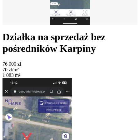
Działka na sprzedaż bez
pośredników
Karpiny
76 000
zł
70
zł/m²
1 083
m²