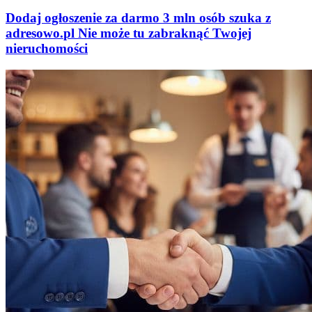
Dodaj ogłoszenie za darmo
3 mln osób szuka z
adresowo
.
pl
Nie może tu zabraknąć
Twojej
nieruchomości