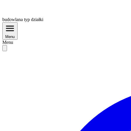
budowlana
typ działki
Menu
Menu