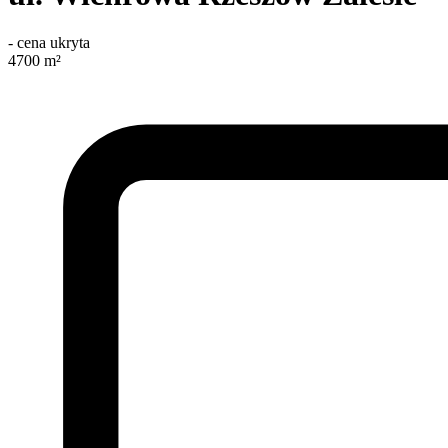
-
cena ukryta
4700
m²