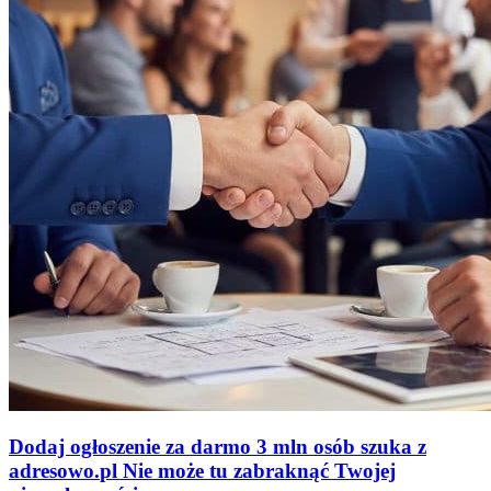
Dodaj ogłoszenie za darmo
3 mln osób szuka z
adresowo
.
pl
Nie może tu zabraknąć
Twojej