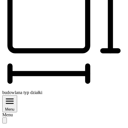
budowlana
typ działki
Menu
Menu