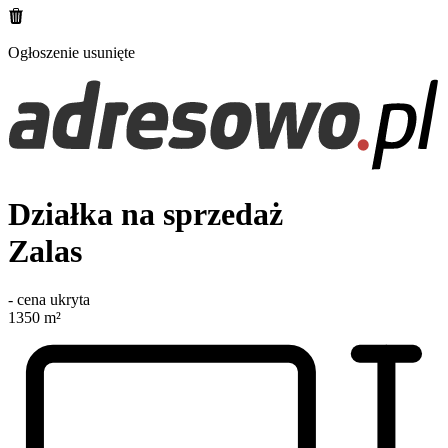
Ogłoszenie usunięte
Działka na sprzedaż
Zalas
-
cena ukryta
1350
m²