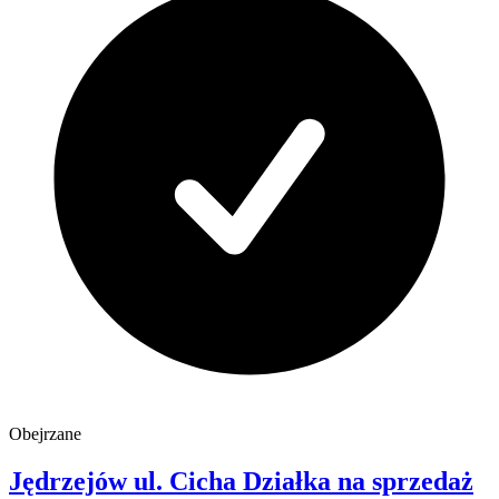
Obejrzane
Jędrzejów
ul. Cicha
Działka na sprzedaż