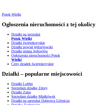
Potok Wielki
Ogłoszenia nieruchomości
z tej okolicy
Działki na sprzedaż
Potok Wielki
Działki świętokrzyskie
Działki powiat jędrzejowski
Działki gmina Jędrzejów
Ogłoszenia nieruchomości Potok
Wielki
Ceny działek świętokrzyskie
Działki –
popularne miejscowości
Działki Lublin
Sprzedam działkę Zdory
Działki Zalas
Sprzedam działkę Miałkówek
Działki na sprzedaż Dąbrowa Górnicza
Działka Zachowice