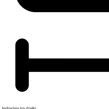
budowlana
typ działki