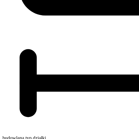
budowlana
typ działki