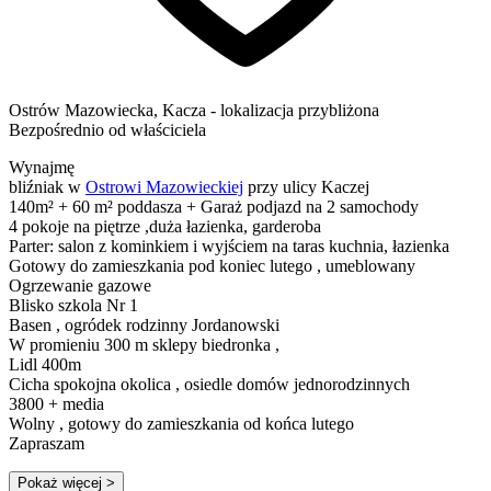
Ostrów Mazowiecka
,
Kacza
- lokalizacja przybliżona
Bezpośrednio od właściciela
Wynajmę
bliźniak w
Ostrowi Mazowieckiej
przy ulicy Kaczej
140m² + 60 m² poddasza + Garaż podjazd na 2 samochody
4 pokoje na piętrze ,duża łazienka, garderoba
Parter: salon z kominkiem i wyjściem na taras kuchnia, łazienka
Gotowy do zamieszkania pod koniec lutego , umeblowany
Ogrzewanie gazowe
Blisko szkola Nr 1
Basen , ogródek rodzinny Jordanowski
W promieniu 300 m sklepy biedronka ,
Lidl 400m
Cicha spokojna okolica , osiedle domów jednorodzinnych
3800 + media
Wolny , gotowy do zamieszkania od końca lutego
Zapraszam
Pokaż więcej
>