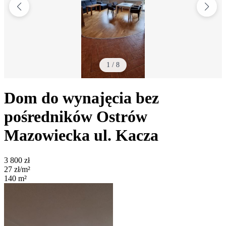
1
/
8
Dom do wynajęcia bez
pośredników
Ostrów
Mazowiecka
ul. Kacza
3 800
zł
27
zł/m²
140
m²