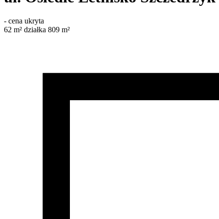
-
cena ukryta
62
m²
działka 809 m²