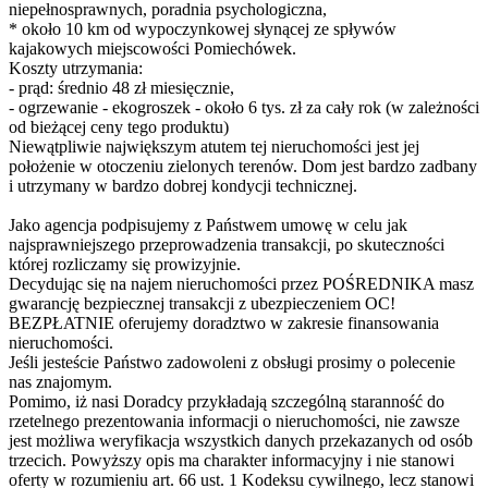
niepełnosprawnych, poradnia psychologiczna,
* około 10 km od wypoczynkowej słynącej ze spływów
kajakowych miejscowości Pomiechówek.
Koszty utrzymania:
- prąd: średnio 48 zł miesięcznie,
- ogrzewanie - ekogroszek - około 6 tys. zł za cały rok (w zależności
od bieżącej ceny tego produktu)
Niewątpliwie największym atutem tej nieruchomości jest jej
położenie w otoczeniu zielonych terenów. Dom jest bardzo zadbany
i utrzymany w bardzo dobrej kondycji technicznej.
Jako agencja podpisujemy z Państwem umowę w celu jak
najsprawniejszego przeprowadzenia transakcji, po skuteczności
której rozliczamy się prowizyjnie.
Decydując się na najem nieruchomości przez POŚREDNIKA masz
gwarancję bezpiecznej transakcji z ubezpieczeniem OC!
BEZPŁATNIE oferujemy doradztwo w zakresie finansowania
nieruchomości.
Jeśli jesteście Państwo zadowoleni z obsługi prosimy o polecenie
nas znajomym.
Pomimo, iż nasi Doradcy przykładają szczególną staranność do
rzetelnego prezentowania informacji o nieruchomości, nie zawsze
jest możliwa weryfikacja wszystkich danych przekazanych od osób
trzecich. Powyższy opis ma charakter informacyjny i nie stanowi
oferty w rozumieniu art. 66 ust. 1 Kodeksu cywilnego, lecz stanowi