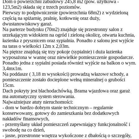
Dom o powierzchni zabudowy 245,8 m2 (pow. użytkowa -
123,5m2) składa się z trzech poziomów.
Pierwszy to podpiwniczenie (powierzchnia 68m2) z wydzieloną
częścią na spiżarnię, pralnię, kotłownię oraz duży,
dwustanowiskowy garaż.
Na parterze budynku (70m2) znajduje się przestronny salon z
urzekającym widokiem na ogród i zieloną okolicę, otwarta kuchnia,
łazienka z prysznicem oraz sypialnia. Ponadto z salonu jest wyjście
na taras o wielkości 12m x 2,03m.
Na piętrze znajdują się trzy pokoje (sypialnie) i duża łazienka
wyposażona w wannę oraz niewielkie pomieszczenie gospodarcze.
Ponadto jedna z sypialni posiada również wyjście na balkon o wym.
3,4mx1m.
Na poddasze ( 3,18 m wysokości) prowadzą włazowe schody, a
pomieszczenie zostało docieplone wełną mineralnej o grubości
15cm.
Dach pokryty jest blachodachówką. Brama wjazdowa oraz garaż
ma automatyczny system sterowania.
Najważniejsze atuty nieruchomości:
- dom w bardzo dobrym stanie technicznym – regularnie
konserwowany, gotowy do zamieszkania bez dodatkowych
nakładów finansowych,
- przemyślany układ pomieszczeń zapewniający funkcjonalność i
swobodę na co dzień,
- jasne, przestronne wnętrza wykończone z dbałością o szczegóły,