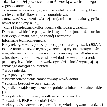
- działka o dużej powierzchni z możliwością wszechstronnego
zagospodarowania,
- starannie zaplanowany ogród z wieloletnią roślinnością, który
zachwyci miłośników natury i ogrodnictwa,
- możliwość stworzenia własnej strefy relaksu – np. altany, grilla, a
nawet basenu czy sauny,
- cicha i bezpieczna okolica, idealna dla rodzin z dziećmi,
Dom stanowi idealne połączenie klasyki, funkcjonalności i uroku
sielskiego klimatu, oferując spokój i harmonię.
Informacje techniczne/media:
Budynek ogrzewany jest za pomocą pieca na ekogroszek (20kV).
Panele fotowoltaiczne (6,5kV) zapewniają wysoką efektywność
energetyczną i komfortowe warunki przez cały rok. W obiekcie
zainstalowany jest router, co stanowi dodatkowy atut dla osób
pracujących zdalnie lub prowadzących działalność wymagającą
szybkiego dostępu do internetu.
* woda miejska
* gaz przy ogrodzeniu
* system odwodnienia zamontowany wokół domu
* zbiornik bezodpływowy (szambo)
W pobliżu znajdziemy liczne udogodnienia infrastrukturalne, takie
jak:
* przystanek autobusowy w odległości zaledwie 150 m,
* przystanek PKP w odległości 4,5km,
* szkoły podstawowe, licea, technikum, szkoła prywatna dla dzieci