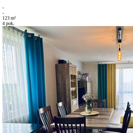
-
-
123
m²
4
pok.