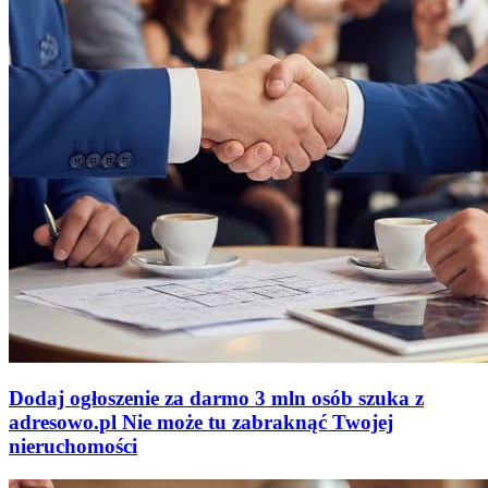
Dodaj ogłoszenie za darmo
3 mln osób szuka z
adresowo
.
pl
Nie może tu zabraknąć
Twojej
nieruchomości