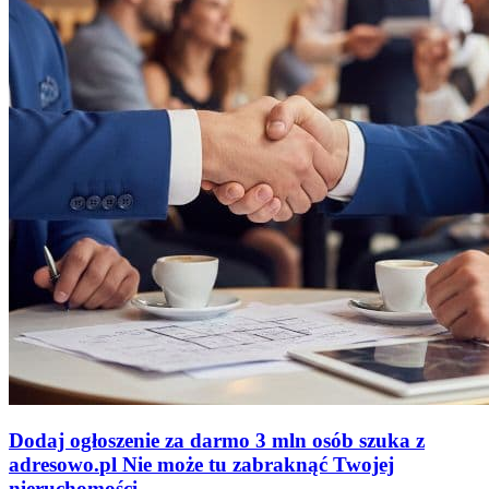
Dodaj ogłoszenie za darmo
3 mln osób szuka z
adresowo
.
pl
Nie może tu zabraknąć
Twojej
nieruchomości