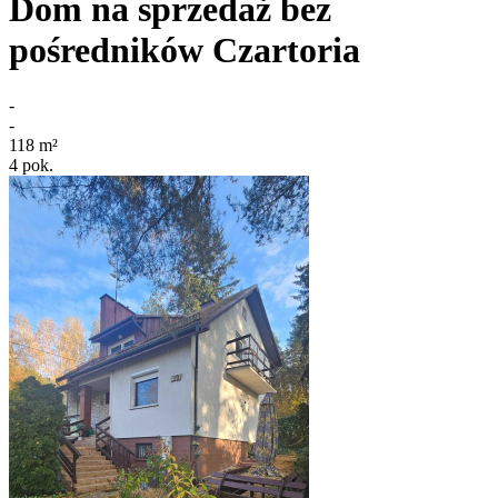
Dom na sprzedaż bez
pośredników
Czartoria
-
-
118
m²
4
pok.