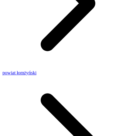
powiat łomżyński