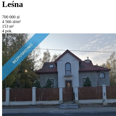
Leśna
700 000
zł
4 566
zł/m²
153
m²
4
pok.