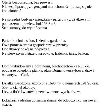
Oferta bezpośrednia, bez prowizji.
Nie współpracuję z agencjami nieruchomości, proszę się nie
kontaktować.
Na sprzedaż budynek mieszkalny parterowy z użytkowym
poddaszem o powierzchni 153,3 m².
Stan surowy, do wykończenia.
Parter: kuchnia, salon, łazienka, garderoba.
Dwa pomieszczenia gospodarcze w piwnicy.
Dodatkowy pokój na półpiętrze.
Na pierwszym piętrze dwa pokoje, łazienka, taras, balkon.
Dom wybudowany z porotherm, blachodachówka Ruukki,
poddasze ocieplone pianką, okna Domel dwuszybowe, drzwi
wewnętrzne Geal.
Działka ogrodzona, uzbrojona 1690 m², o numerach 191/20 oraz
559, w cichej okolicy.
Liczna ilość kwiatów, krzewów owocowych, drzew.
Lokalizacja idealna do zamieszkania, do odpoczynku, na rower i
spacer.