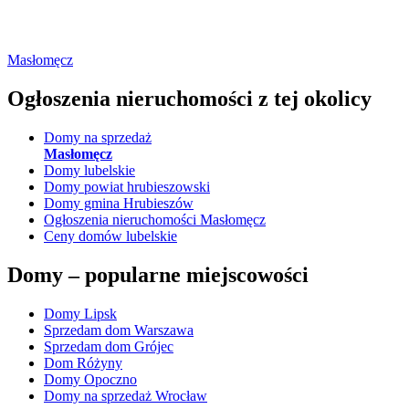
Masłomęcz
Ogłoszenia nieruchomości
z tej okolicy
Domy na sprzedaż
Masłomęcz
Domy lubelskie
Domy powiat hrubieszowski
Domy gmina Hrubieszów
Ogłoszenia nieruchomości Masłomęcz
Ceny domów lubelskie
Domy –
popularne miejscowości
Domy Lipsk
Sprzedam dom Warszawa
Sprzedam dom Grójec
Dom Różyny
Domy Opoczno
Domy na sprzedaż Wrocław