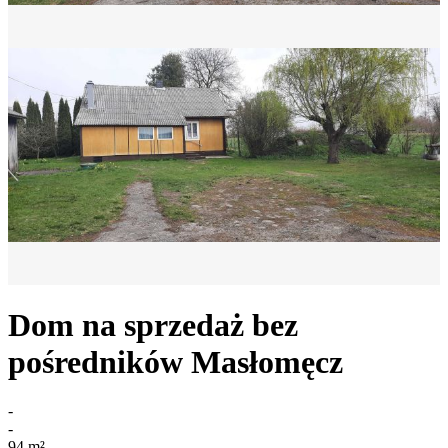
Dom na sprzedaż bez
pośredników
Masłomęcz
-
-
94
m²