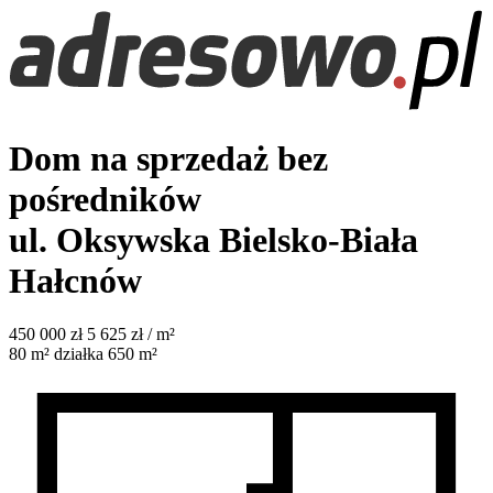
Dom na sprzedaż bez
pośredników
ul. Oksywska
Bielsko-Biała
Hałcnów
450 000
zł
5 625 zł / m²
80
m²
działka 650 m²