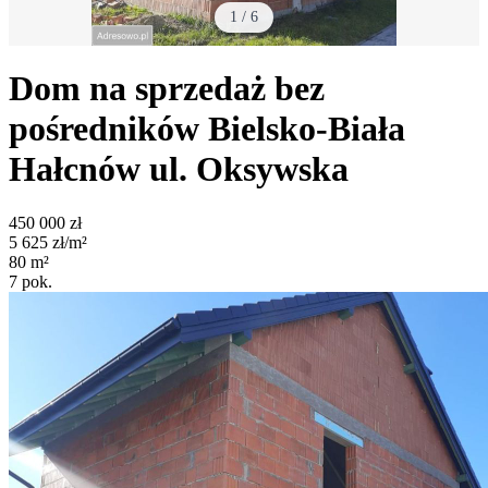
1
/
6
Dom na sprzedaż bez
pośredników
Bielsko-Biała
Hałcnów
ul. Oksywska
450 000
zł
5 625
zł/m²
80
m²
7
pok.