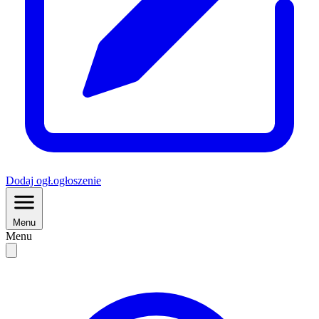
Dodaj
ogł.
ogłoszenie
Menu
Menu