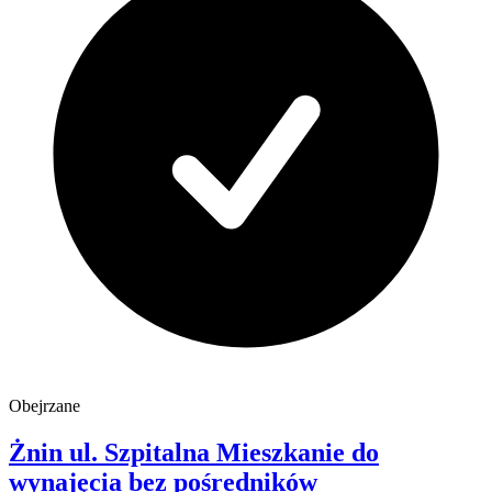
Obejrzane
Żnin
ul. Szpitalna
Mieszkanie do
wynajęcia
bez pośredników