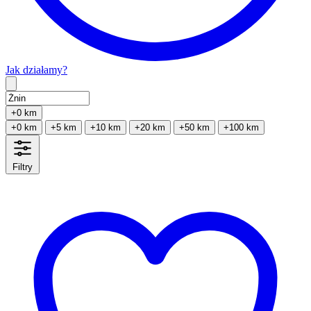
Jak działamy?
Type 2 or more characters for results.
+0 km
+0 km
+5 km
+10 km
+20 km
+50 km
+100 km
Filtry