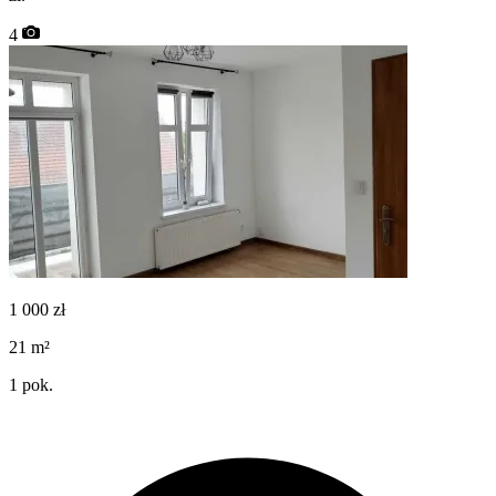
4
1 000
zł
21
m²
1
pok.