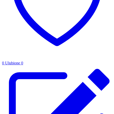
0
Ulubione
0