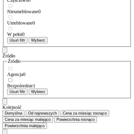
Częściowo
0
Nieumeblowane
0
Umeblowane
0
W pełni
0
Usuń filtr
Wybierz
Źródło
Źródło
Agencja
0
Bezpośrednie
1
Usuń filtr
Wybierz
Kolejność
Domyślna
Od najnowszych
Cena za miesiąc
rosnąco
Cena za miesiąc
malejąco
Powierzchnia
rosnąco
Powierzchnia
malejąco