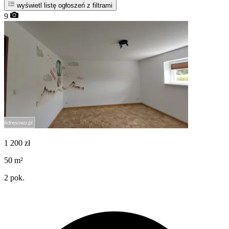
wyświetl listę ogłoszeń z filtrami
9
1 200
zł
50
m²
2
pok.