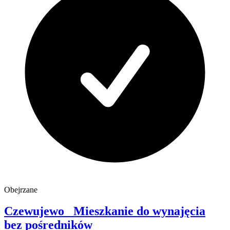
Obejrzane
Czewujewo
Mieszkanie do wynajęcia
bez pośredników