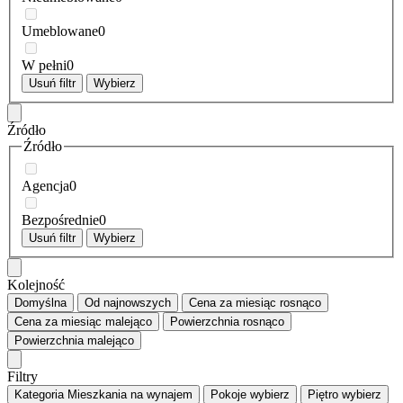
Umeblowane
0
W pełni
0
Usuń filtr
Wybierz
Źródło
Źródło
Agencja
0
Bezpośrednie
0
Usuń filtr
Wybierz
Kolejność
Domyślna
Od najnowszych
Cena za miesiąc
rosnąco
Cena za miesiąc
malejąco
Powierzchnia
rosnąco
Powierzchnia
malejąco
Filtry
Kategoria
Mieszkania na wynajem
Pokoje
wybierz
Piętro
wybierz