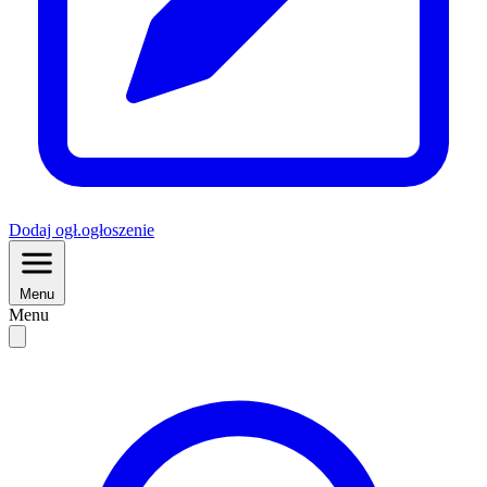
Dodaj
ogł.
ogłoszenie
Menu
Menu