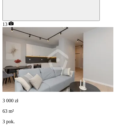
13
3 000
zł
63
m²
3
pok.