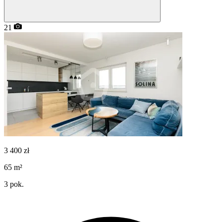
21
3 400
zł
65
m²
3
pok.