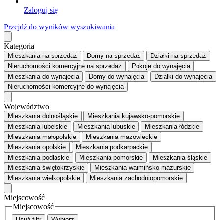
Zaloguj się
Przejdź do wyników wyszukiwania
Kategoria
Mieszkania
na sprzedaż
Domy
na sprzedaż
Działki
na sprzedaż
Nieruchomości komercyjne
na sprzedaż
Pokoje
do wynajęcia
Mieszkania
do wynajęcia
Domy
do wynajęcia
Działki
do wynajęcia
Nieruchomości komercyjne
do wynajęcia
Województwo
Mieszkania dolnośląskie
Mieszkania kujawsko-pomorskie
Mieszkania lubelskie
Mieszkania lubuskie
Mieszkania łódzkie
Mieszkania małopolskie
Mieszkania mazowieckie
Mieszkania opolskie
Mieszkania podkarpackie
Mieszkania podlaskie
Mieszkania pomorskie
Mieszkania śląskie
Mieszkania świętokrzyskie
Mieszkania warmińsko-mazurskie
Mieszkania wielkopolskie
Mieszkania zachodniopomorskie
Miejscowość
Miejscowość
Usuń filtr
Wybierz