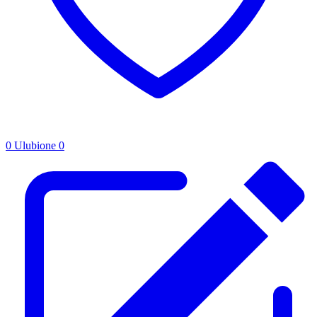
0
Ulubione
0