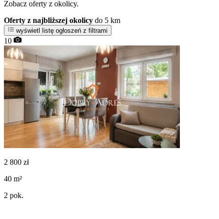
Zobacz oferty z okolicy.
Oferty z najbliższej okolicy
do 5 km
wyświetl listę ogłoszeń z filtrami
10
2 800
zł
40
m²
2
pok.