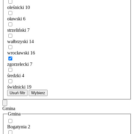
oleśnicki
10
oławski
6
strzeliński
7
wałbrzyski
14
wrocławski
16
zgorzelecki
7
średzki
4
świdnicki
19
Usuń filtr
Wybierz
Gmina
Gmina
Bogatynia
2