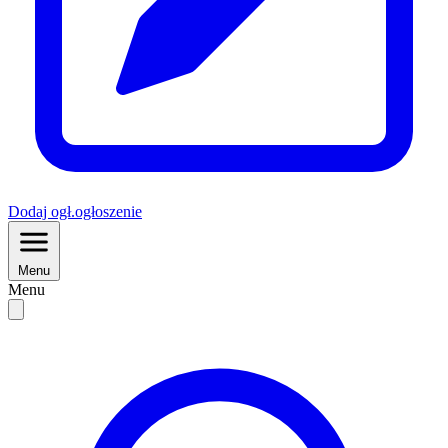
Dodaj
ogł.
ogłoszenie
Menu
Menu