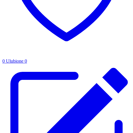
0
Ulubione
0