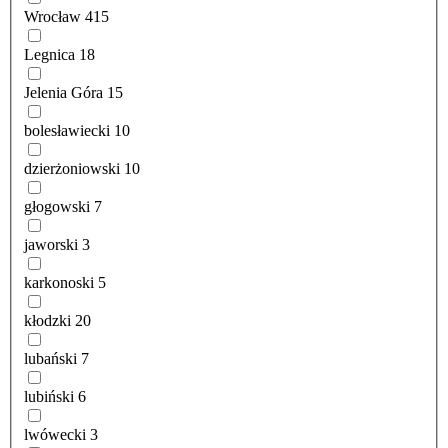
Wrocław
415
Legnica
18
Jelenia Góra
15
bolesławiecki
10
dzierżoniowski
10
głogowski
7
jaworski
3
karkonoski
5
kłodzki
20
lubański
7
lubiński
6
lwówecki
3