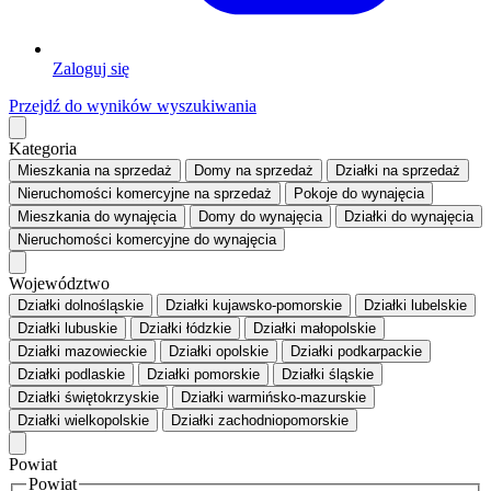
Zaloguj się
Przejdź do wyników wyszukiwania
Kategoria
Mieszkania
na sprzedaż
Domy
na sprzedaż
Działki
na sprzedaż
Nieruchomości komercyjne
na sprzedaż
Pokoje
do wynajęcia
Mieszkania
do wynajęcia
Domy
do wynajęcia
Działki
do wynajęcia
Nieruchomości komercyjne
do wynajęcia
Województwo
Działki dolnośląskie
Działki kujawsko-pomorskie
Działki lubelskie
Działki lubuskie
Działki łódzkie
Działki małopolskie
Działki mazowieckie
Działki opolskie
Działki podkarpackie
Działki podlaskie
Działki pomorskie
Działki śląskie
Działki świętokrzyskie
Działki warmińsko-mazurskie
Działki wielkopolskie
Działki zachodniopomorskie
Powiat
Powiat