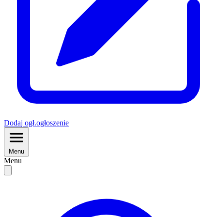
Dodaj
ogł.
ogłoszenie
Menu
Menu