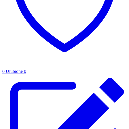
0
Ulubione
0