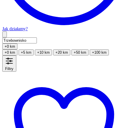
Jak działamy?
Type 2 or more characters for results.
+0 km
+0 km
+5 km
+10 km
+20 km
+50 km
+100 km
Filtry