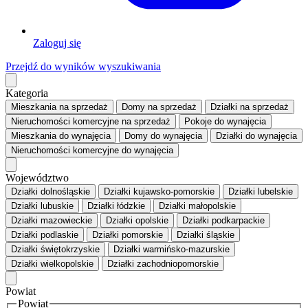
Zaloguj się
Przejdź do wyników wyszukiwania
Kategoria
Mieszkania
na sprzedaż
Domy
na sprzedaż
Działki
na sprzedaż
Nieruchomości komercyjne
na sprzedaż
Pokoje
do wynajęcia
Mieszkania
do wynajęcia
Domy
do wynajęcia
Działki
do wynajęcia
Nieruchomości komercyjne
do wynajęcia
Województwo
Działki dolnośląskie
Działki kujawsko-pomorskie
Działki lubelskie
Działki lubuskie
Działki łódzkie
Działki małopolskie
Działki mazowieckie
Działki opolskie
Działki podkarpackie
Działki podlaskie
Działki pomorskie
Działki śląskie
Działki świętokrzyskie
Działki warmińsko-mazurskie
Działki wielkopolskie
Działki zachodniopomorskie
Powiat
Powiat