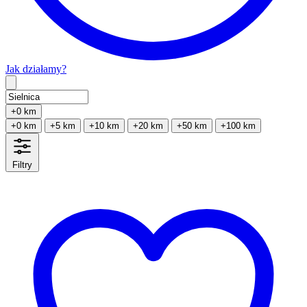
Jak działamy?
Type 2 or more characters for results.
+0 km
+0 km
+5 km
+10 km
+20 km
+50 km
+100 km
Filtry