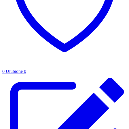
0
Ulubione
0