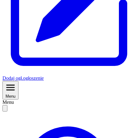
Dodaj
ogł.
ogłoszenie
Menu
Menu