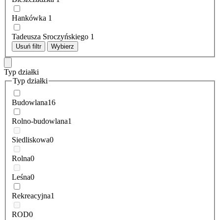
Hankówka
1
Tadeusza Sroczyńskiego
1
Usuń filtr
Wybierz
Typ działki
Typ działki
Budowlana
16
Rolno-budowlana
1
Siedliskowa
0
Rolna
0
Leśna
0
Rekreacyjna
1
ROD
0