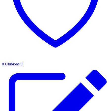
0
Ulubione
0