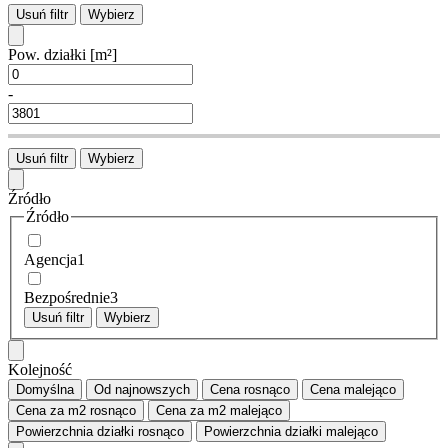
Usuń filtr
Wybierz
Pow. działki
[m²]
-
Usuń filtr
Wybierz
Źródło
Źródło
Agencja
1
Bezpośrednie
3
Usuń filtr
Wybierz
Kolejność
Domyślna
Od najnowszych
Cena
rosnąco
Cena
malejąco
Cena za m2
rosnąco
Cena za m2
malejąco
Powierzchnia działki
rosnąco
Powierzchnia działki
malejąco