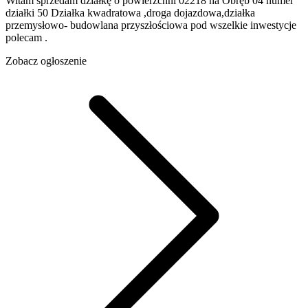
Witam sprzedam działkę o powierzchni 02218 ha Obręb 04 numer
działki 50 Działka kwadratowa ,droga dojazdowa,działka
przemysłowo- budowlana przyszłościowa pod wszelkie inwestycje
polecam .
Zobacz ogłoszenie