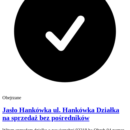
Obejrzane
Jasło Hankówka
ul. Hankówka
Działka
na sprzedaż
bez pośredników