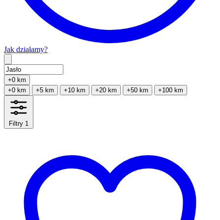
Jak działamy?
Type 2 or more characters for results.
+0 km
+0 km
+5 km
+10 km
+20 km
+50 km
+100 km
Filtry
1