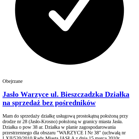
Obejrzane
Jasło Warzyce
ul. Bieszczadzka
Działka
na sprzedaż
bez pośredników
Mam do sprzedaży działkę usługową prostokątną położoną przy
drodze nr 28 (Jasło-Krosno) położoną w granicy miasta Jasła.
Działka o pow 38 ar. Działka w planie zagospodarowania
przestrzennego dla obszaru "WARZYCE I Nr 38" (uchwałą nr
LXII/520/2010 Rady Miasta JASŁA z dnia 15 marca 2010r