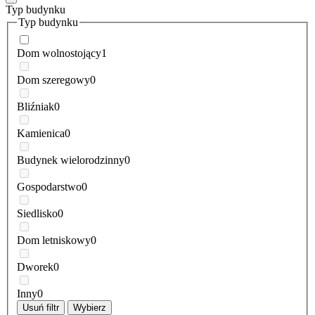
Typ budynku
Typ budynku
Dom wolnostojący
1
Dom szeregowy
0
Bliźniak
0
Kamienica
0
Budynek wielorodzinny
0
Gospodarstwo
0
Siedlisko
0
Dom letniskowy
0
Dworek
0
Inny
0
Usuń filtr
Wybierz