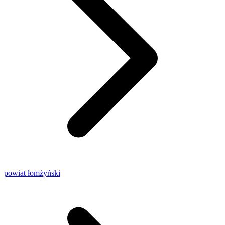
powiat łomżyński