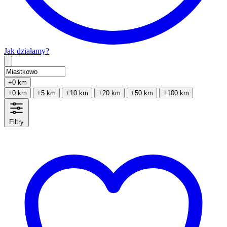
Jak działamy?
Type 2 or more characters for results.
+0 km
+0 km
+5 km
+10 km
+20 km
+50 km
+100 km
Filtry