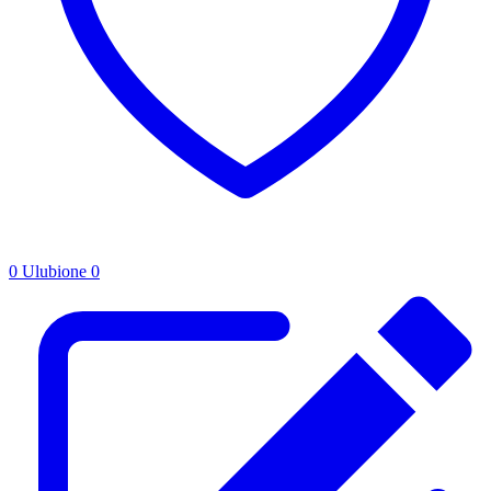
0
Ulubione
0