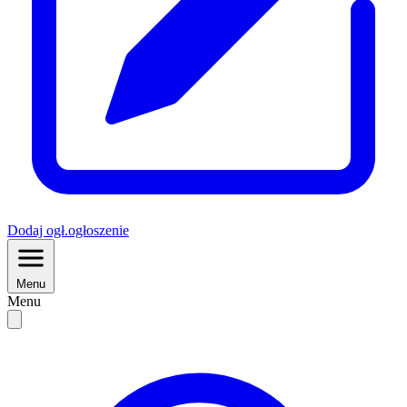
Dodaj
ogł.
ogłoszenie
Menu
Menu