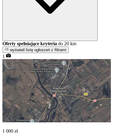
Oferty spełniające kryteria
do 20 km
wyświetl listę ogłoszeń z filtrami
1
1 000
zł