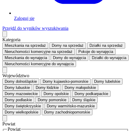
Zaloguj się
Przejdź do wyników wyszukiwania
Kategoria
Mieszkania
na sprzedaż
Domy
na sprzedaż
Działki
na sprzedaż
Nieruchomości komercyjne
na sprzedaż
Pokoje
do wynajęcia
Mieszkania
do wynajęcia
Domy
do wynajęcia
Działki
do wynajęcia
Nieruchomości komercyjne
do wynajęcia
Województwo
Domy dolnośląskie
Domy kujawsko-pomorskie
Domy lubelskie
Domy lubuskie
Domy łódzkie
Domy małopolskie
Domy mazowieckie
Domy opolskie
Domy podkarpackie
Domy podlaskie
Domy pomorskie
Domy śląskie
Domy świętokrzyskie
Domy warmińsko-mazurskie
Domy wielkopolskie
Domy zachodniopomorskie
Powiat
Powiat