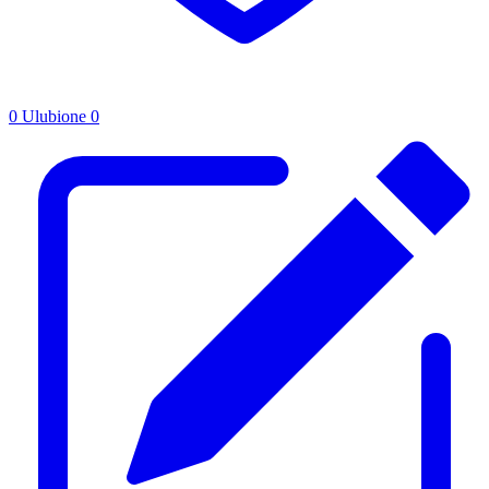
0
Ulubione
0