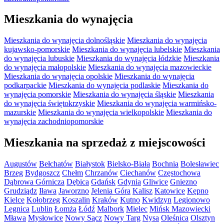
Mieszkania do wynajęcia
Mieszkania do wynajęcia dolnośląskie
Mieszkania do wynajęcia
kujawsko-pomorskie
Mieszkania do wynajęcia lubelskie
Mieszkania
do wynajęcia lubuskie
Mieszkania do wynajęcia łódzkie
Mieszkania
do wynajęcia małopolskie
Mieszkania do wynajęcia mazowieckie
Mieszkania do wynajęcia opolskie
Mieszkania do wynajęcia
podkarpackie
Mieszkania do wynajęcia podlaskie
Mieszkania do
wynajęcia pomorskie
Mieszkania do wynajęcia śląskie
Mieszkania
do wynajęcia świętokrzyskie
Mieszkania do wynajęcia warmińsko-
mazurskie
Mieszkania do wynajęcia wielkopolskie
Mieszkania do
wynajęcia zachodniopomorskie
Mieszkania na sprzedaż z miejscowości
Augustów
Bełchatów
Białystok
Bielsko-Biała
Bochnia
Bolesławiec
Brzeg
Bydgoszcz
Chełm
Chrzanów
Ciechanów
Częstochowa
Dąbrowa Górnicza
Dębica
Gdańsk
Gdynia
Gliwice
Gniezno
Grudziądz
Iława
Jaworzno
Jelenia Góra
Kalisz
Katowice
Kępno
Kielce
Kołobrzeg
Koszalin
Kraków
Kutno
Kwidzyn
Legionowo
Legnica
Lublin
Łomża
Łódź
Malbork
Mielec
Mińsk Mazowiecki
Mława
Mysłowice
Nowy Sącz
Nowy Targ
Nysa
Oleśnica
Olsztyn