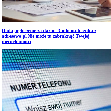
Dodaj ogłoszenie za darmo
3 mln osób szuka z
adresowo
.
pl
Nie może tu zabraknąć
Twojej
nieruchomości