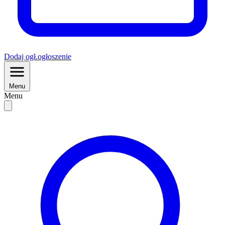
Dodaj
ogł.
ogłoszenie
Menu
Menu