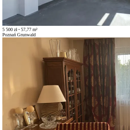
5 500 zł
·
57,77 m²
Poznań Grunwald