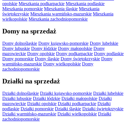
opolskie
Mieszkania podkarpackie
Mieszkania podlaskie
Mieszkania pomorskie
Mieszkania śląskie
Mieszkania
świętokrzyskie
Mieszkania warmińsko-mazurskie
Mieszkania
wielkopolskie
Mieszkania zachodniopomorskie
Domy na sprzedaż
Domy dolnośląskie
Domy kujawsko-pomorskie
Domy lubelskie
Domy lubuskie
Domy łódzkie
Domy małopolskie
Domy
mazowieckie
Domy opolskie
Domy podkarpackie
Domy podlaskie
Domy pomorskie
Domy śląskie
Domy świętokrzyskie
Domy
warmińsko-mazurskie
Domy wielkopolskie
Domy
zachodniopomorskie
Działki na sprzedaż
Działki dolnośląskie
Działki kujawsko-pomorskie
Działki lubelskie
Działki lubuskie
Działki łódzkie
Działki małopolskie
Działki
mazowieckie
Działki opolskie
Działki podkarpackie
Działki
podlaskie
Działki pomorskie
Działki śląskie
Działki świętokrzyskie
Działki warmińsko-mazurskie
Działki wielkopolskie
Działki
zachodniopomorskie