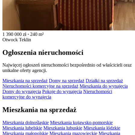
1 390 000 zł
·
240 m²
Otwock Teklin
Ogłoszenia nieruchomości
Najwięcej ogłoszeń nieruchomości bezpośrednio od właścicieli oraz
unikalne oferty agencji.
Mieszkania na sprzedaż
Domy na sprzedaż
Działki na sprzedaż
Nieruchomości komercyjne na sprzedaż
Mieszkania do wynajęcia
Domy do wynajęcia
Pokoje do wynajęcia
Nieruchomości
komercyjne do wynajęcia
Mieszkania na sprzedaż
Mieszkania dolnośląskie
Mieszkania kujawsko-pomorskie
Mieszkania lubelskie
Mieszkania lubuskie
Mieszkania łódzkie
Mieszkania małopolskie
Mieszkania mazowieckie
Mieszkania