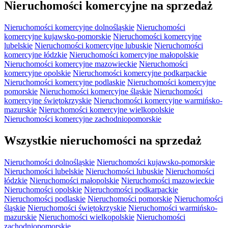
Nieruchomości komercyjne na sprzedaż
Nieruchomości komercyjne dolnośląskie
Nieruchomości
komercyjne kujawsko-pomorskie
Nieruchomości komercyjne
lubelskie
Nieruchomości komercyjne lubuskie
Nieruchomości
komercyjne łódzkie
Nieruchomości komercyjne małopolskie
Nieruchomości komercyjne mazowieckie
Nieruchomości
komercyjne opolskie
Nieruchomości komercyjne podkarpackie
Nieruchomości komercyjne podlaskie
Nieruchomości komercyjne
pomorskie
Nieruchomości komercyjne śląskie
Nieruchomości
komercyjne świętokrzyskie
Nieruchomości komercyjne warmińsko-
mazurskie
Nieruchomości komercyjne wielkopolskie
Nieruchomości komercyjne zachodniopomorskie
Wszystkie nieruchomości na sprzedaż
Nieruchomości dolnośląskie
Nieruchomości kujawsko-pomorskie
Nieruchomości lubelskie
Nieruchomości lubuskie
Nieruchomości
łódzkie
Nieruchomości małopolskie
Nieruchomości mazowieckie
Nieruchomości opolskie
Nieruchomości podkarpackie
Nieruchomości podlaskie
Nieruchomości pomorskie
Nieruchomości
śląskie
Nieruchomości świętokrzyskie
Nieruchomości warmińsko-
mazurskie
Nieruchomości wielkopolskie
Nieruchomości
zachodniopomorskie